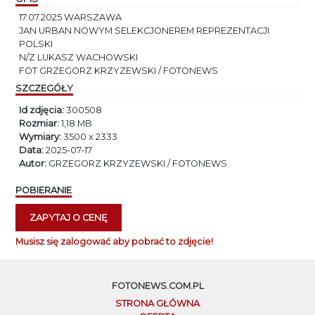
17.07.2025 WARSZAWA
JAN URBAN NOWYM SELEKCJONEREM REPREZENTACJI
POLSKI
N/Z LUKASZ WACHOWSKI
FOT GRZEGORZ KRZYZEWSKI / FOTONEWS
SZCZEGÓŁY
Id zdjęcia:
300508
Rozmiar:
1,18 MB
Wymiary:
3500 x 2333
Data:
2025-07-17
Autor:
GRZEGORZ KRZYZEWSKI / FOTONEWS
POBIERANIE
ZAPYTAJ O CENĘ
Musisz się zalogować aby pobrać to zdjęcie!
FOTONEWS.COM.PL
STRONA GŁÓWNA