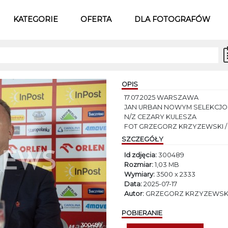
KATEGORIE
OFERTA
DLA FOTOGRAFÓW
OPIS
17.07.2025 WARSZAWA
JAN URBAN NOWYM SELEKCJON
N/Z CEZARY KULESZA
FOT GRZEGORZ KRZYZEWSKI 
SZCZEGÓŁY
Id zdjęcia:
300489
Rozmiar:
1,03 MB
Wymiary:
3500 x 2333
Data:
2025-07-17
Autor:
GRZEGORZ KRZYZEWSKI
POBIERANIE