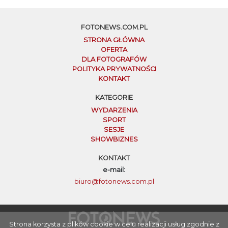
FOTONEWS.COM.PL
STRONA GŁÓWNA
OFERTA
DLA FOTOGRAFÓW
POLITYKA PRYWATNOŚCI
KONTAKT
KATEGORIE
WYDARZENIA
SPORT
SESJE
SHOWBIZNES
KONTAKT
e-mail:
biuro@fotonews.com.pl
Strona korzysta z plików cookie w celu realizacji usług zgodnie z